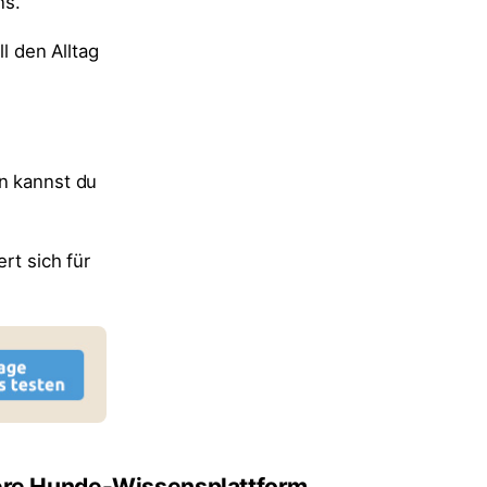
ns.
 den Alltag
en kannst du
rt sich für
re Hunde-Wissensplattform.