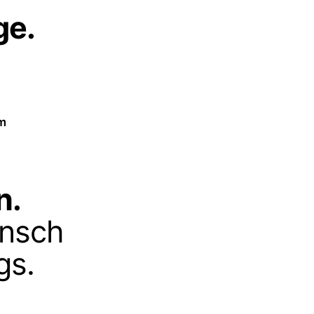
ge.
em
n.
ensch
gs.