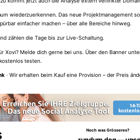
zu kommt jetzt auch die Analyse extern verlinkter Domai
kaum wiederzuerkennen. Das neue Projektmanagement soll
pürbar einfacher machen – über alle Bereiche hinweg.
und zählen die Tage bis zur Live-Schaltung.
 für Xovi? Melde dich gerne bei uns. Über den Banner unt
kostenlos testen.
nk
· Wir erhalten beim Kauf eine Provision – der Preis ände
s
Noch was Grösseres?
rundum.dog — unse