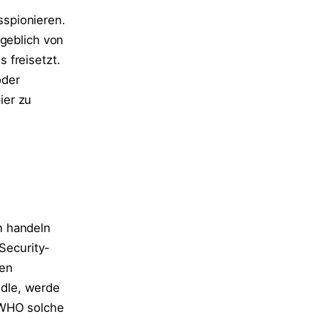
spionieren.
ngeblich von
 freisetzt.
oder
ier zu
n handeln
 Security-
ten
dle, werde
 WHO solche