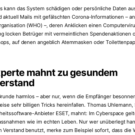
s kann das System schädigen oder persönliche Daten aus
d aktuell Mails mit gefälschten Corona-Informationen – a
ganisation (WHO) –, deren Anklicken einen Computervirus
g locken Betrüger mit vermeintlichen Spendenaktionen 
hops, auf denen angeblich Atemmasken oder Toilettenpap
xperte mahnt zu gesundem
erstand
 Grunde harmlos – aber nur, wenn die Empfänger besonne
weise sehr billigen Tricks hereinfallen. Thomas Uhlemann,
rheitssoftware-Anbieter ESET, mahnt: Im Cyberspace gel
assnahmen wie im echten Leben. Nur wer unüberlegt han
 Verstand benutzt, merke zum Beispiel sofort, dass die