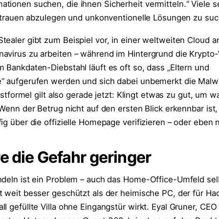
tionen suchen, die ihnen Sicherheit vermitteln.“ Viele s
isstrauen abzulegen und unkonventionelle Lösungen zu su
ealer gibt zum Beispiel vor, in einer weltweiten Cloud a
avirus zu arbeiten – während im Hintergrund die Krypto-
m Bankdaten-Diebstahl läuft es oft so, dass „Eltern und
“ aufgerufen werden und sich dabei unbemerkt die Malwa
austformel gilt also gerade jetzt: Klingt etwas zu gut, um w
 Wenn der Betrug nicht auf den ersten Blick erkennbar ist,
ig über die offizielle Homepage verifizieren – oder eben n
e die Gefahr geringer
ndeln ist ein Problem – auch das Home-Office-Umfeld sel
t weit besser geschützt als der heimische PC, der für Ha
l gefüllte Villa ohne Eingangstür wirkt. Eyal Gruner, CEO