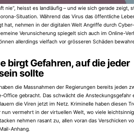
t nie“, heisst es landläufig – und wie sich gerade zeigt, 
 Corona-Situation. Während das Virus das öffentliche Lebe
 hat, nehmen in der digitalen Welt Angriffe durch Cyber-
lgemeine Verunsicherung spiegelt sich auch im Online-Ver
können allerdings vielfach vor grösseren Schäden bewahr
 birgt Gefahren, auf die jeder
sein sollte
haben die Massnahmen der Regierungen bereits jeden z
-Office gebracht. Das schwächt die Ansteckungsgefahr ef
auern die Viren jetzt im Netz. Kriminelle haben diesen T
nun vermehrt in der virtuellen Welt, wo viele leichtsinnig
Attacken nehmen rasant zu, allen voran das Verschicken v
Mail-Anhang.