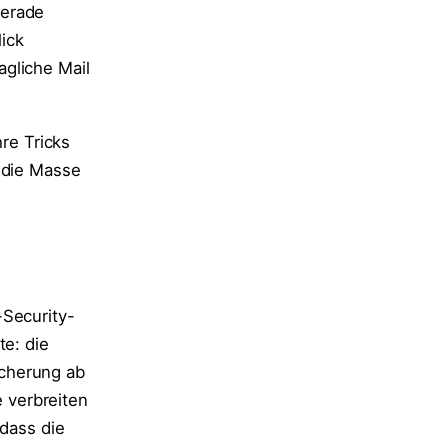
gerade
lick
gliche Mail
hre Tricks
 die Masse
-Security-
te: die
icherung ab
 verbreiten
 dass die