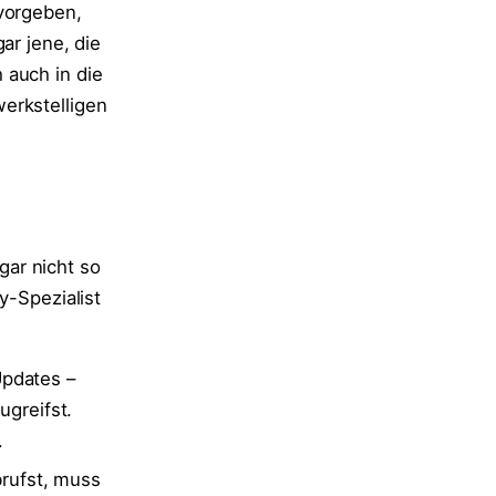
 vorgeben,
ar jene, die
 auch in die
erkstelligen
ar nicht so
y-Spezialist
Updates –
greifst.
.
rufst, muss