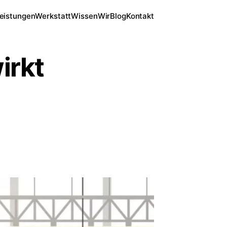
eistungen
Werkstatt
Wissen
Wir
Blog
Kontakt
irkt