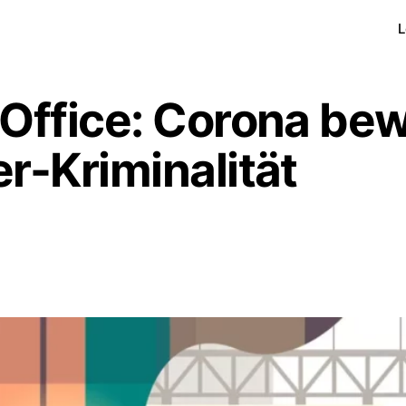
L
ffice: Corona bew
-Kriminalität