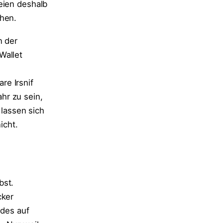
eien deshalb
chen.
n der
Wallet
re Irsnif
ahr zu sein,
 lassen sich
icht.
bst.
cker
 des auf