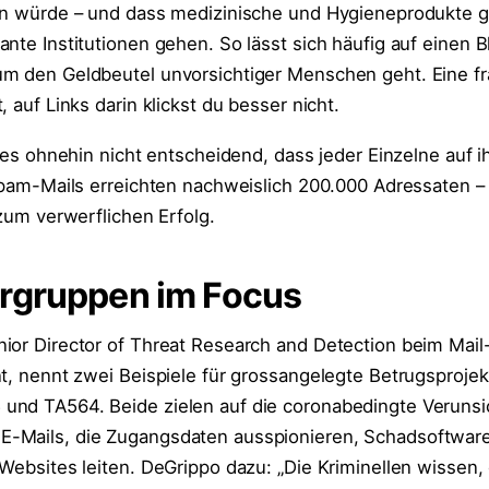
ken würde – und dass medizinische und Hygieneprodukte 
nte Institutionen gehen. So lässt sich häufig auf einen B
m den Geldbeutel unvorsichtiger Menschen geht. Eine fra
, auf Links darin klickst du besser nicht.
t es ohnehin nicht entscheidend, dass jeder Einzelne auf i
 Spam-Mails erreichten nachweislich 200.000 Adressaten –
 zum verwerflichen Erfolg.
rgruppen im Focus
ior Director of Threat Research and Detection beim Mail
t, nennt zwei Beispiele für grossangelegte Betrugsprojek
und TA564. Beide zielen auf die coronabedingte Veruns
-Mails, die Zugangsdaten ausspionieren, Schadsoftware
Websites leiten. DeGrippo dazu: „Die Kriminellen wissen,