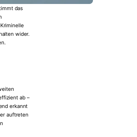
stimmt das
n
Kriminelle
halten wider.
en.
weiten
fizient ab –
rend erkannt
er auftreten
on