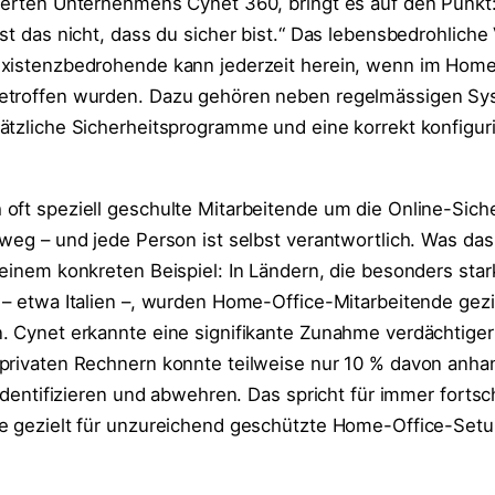
ierten Unternehmens Cynet 360, bringt es auf den Punkt:
st das nicht, dass du sicher bist.“ Das lebensbedrohliche 
existenzbedrohende kann jederzeit herein, wenn im Home
etroffen wurden. Dazu gehören neben regelmässigen Sy
ätzliche Sicherheitsprogramme und eine korrekt konfigur
oft speziell geschulte Mitarbeitende um die Online-Siche
 weg – und jede Person ist selbst verantwortlich. Was da
 einem konkreten Beispiel: In Ländern, die besonders star
 – etwa Italien –, wurden Home-Office-Mitarbeitende gezi
. Cynet erkannte eine signifikante Zunahme verdächtiger
privaten Rechnern konnte teilweise nur 10 % davon anhan
 identifizieren und abwehren. Das spricht für immer fortsch
ie gezielt für unzureichend geschützte Home-Office-Set