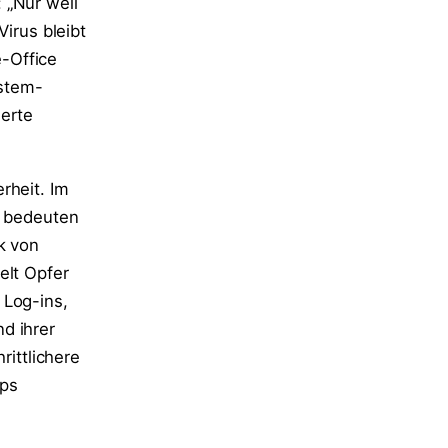
 „Nur weil
Virus bleibt
-Office
stem-
ierte
rheit. Im
s bedeuten
k von
elt Opfer
 Log-ins,
d ihrer
rittlichere
ups