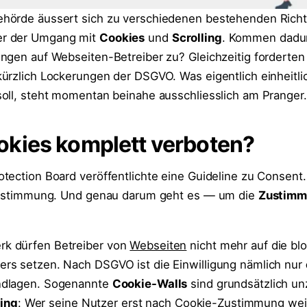
hörde äussert sich zu verschiedenen bestehenden Richtl
r der Umgang mit
Cookies
und
Scrolling
. Kommen dadu
ngen auf Webseiten-Betreiber zu? Gleichzeitig forderten
ürzlich Lockerungen der DSGVO. Was eigentlich einheitli
oll, steht momentan beinahe ausschliesslich am Pranger.
kies komplett verboten?
tection Board veröffentlichte eine Guideline zu Consent.
 Zustimmung. Und genau darum geht es — um die
Zustimm
k dürfen Betreiber von
Webseiten
nicht mehr auf die bl
rs setzen. Nach DSGVO ist die Einwilligung nämlich nur
dlagen. Sogenannte
Cookie-Walls
sind grundsätzlich un
ling
: Wer seine Nutzer erst nach Cookie-Zustimmung weit