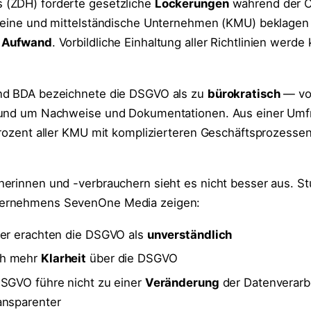
(ZDH) forderte gesetzliche
Lockerungen
während der C
kleine und mittelständische Unternehmen (KMU) beklagen
n
Aufwand
. Vorbildliche Einhaltung aller Richtlinien werde
nd BDA bezeichnete die DSGVO als zu
bürokratisch
— vo
rund um Nachweise und Dokumentationen. Aus einer Umf
Prozent aller KMU mit komplizierteren Geschäftsprozesse
erinnen und -verbrauchern sieht es nicht besser aus. S
ernehmens SevenOne Media zeigen:
mer erachten die DSGVO als
unverständlich
ch mehr
Klarheit
über die DSGVO
DSGVO führe nicht zu einer
Veränderung
der Datenverarb
ansparenter