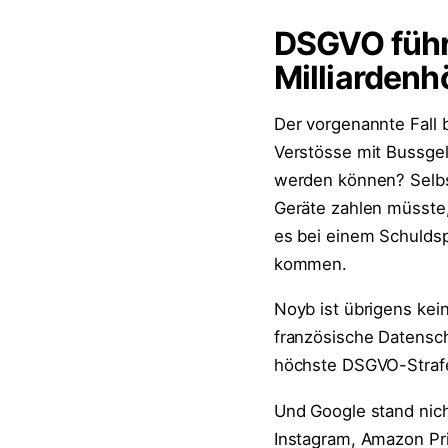
DSGVO führ
Milliarden
Der vorgenannte Fall 
Verstösse mit Bussge
werden können? Selbst
Geräte zahlen müsste,
es bei einem Schuldsp
kommen.
Noyb ist übrigens kei
französische Datensch
höchste DSGVO-Strafe
Und Google stand nich
Instagram, Amazon Pri