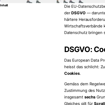
Inhalt
Die EU-Datenschutzbe
der
DSGVO
— darunte
härtere Herausforderu
Wirtschaftsverbände k
Datenschutz bringen s
DSGVO: Coo
Das European Data Pro
heisst das schlicht:
Cookies
.
Gemäss dem Regelwer
Zustimmung des Nutze
insgesamt
sechs
Grun
Gleiches gilt für
Scrol