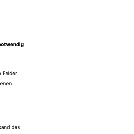
notwendig
 Felder
edenen
rband des