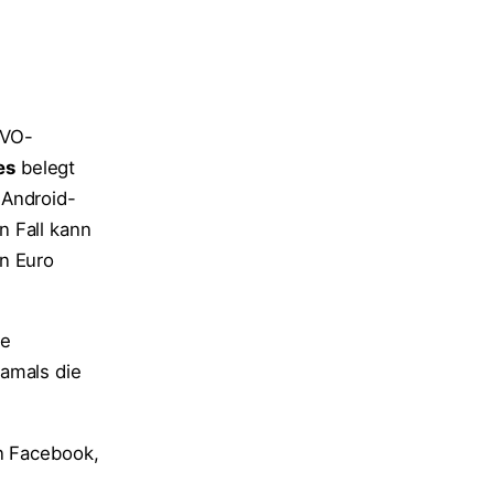
GVO-
es
belegt
 Android-
n Fall kann
n Euro
ie
damals die
en Facebook,