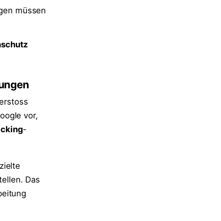
agen müssen
nschutz
mungen
Verstoss
oogle vor,
acking
-
zielte
tellen. Das
beitung