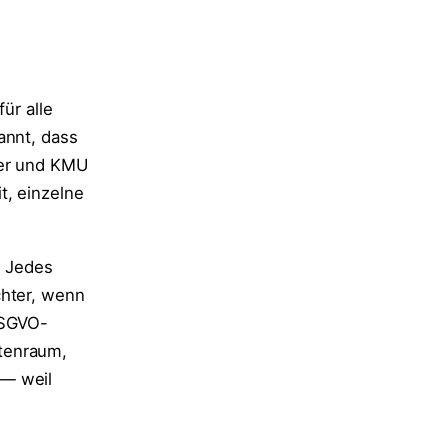
ür alle
annt, dass
ber und KMU
t, einzelne
. Jedes
chter, wenn
SGVO-
atenraum,
 — weil