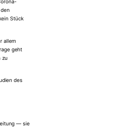
orona-
 den
 kein Stück
r allem
rage geht
n zu
tudien des
eitung — sie