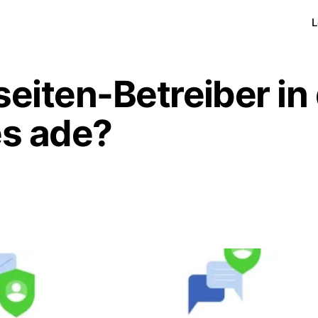
L
eiten-Betreiber in
s ade?