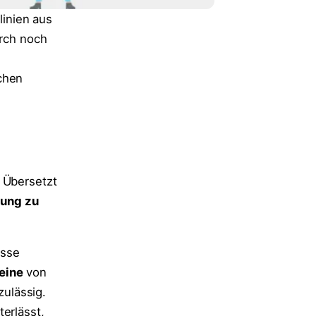
inien aus
rch noch
chen
 Übersetzt
ung zu
osse
eine
von
zulässig.
erlässt,