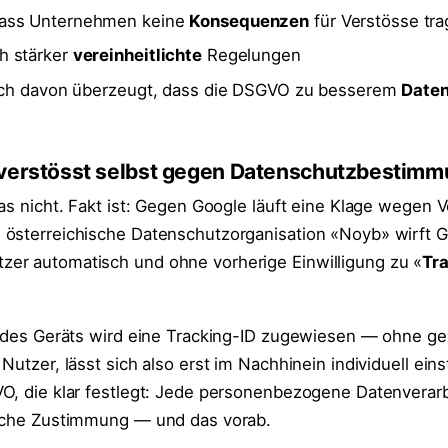
ass Unternehmen keine
Konsequenzen
für Verstösse tr
h stärker
vereinheitlichte
Regelungen
lich davon überzeugt, dass die DSGVO zu besserem
Date
 verstösst selbst gegen Datenschutzbestim
as nicht. Fakt ist: Gegen Google läuft eine Klage wegen 
österreichische Datenschutzorganisation «Noyb» wirft G
er automatisch und ohne vorherige Einwilligung zu «
Tr
g des Geräts wird eine Tracking-ID zugewiesen — ohne ge
Nutzer, lässt sich also erst im Nachhinein individuell eins
O, die klar festlegt: Jede personenbezogene Datenverar
liche Zustimmung — und das vorab.