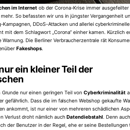
hen im Internet
ob der Corona-Krise immer ausgefeilter 
 mehr. So befassten wir uns in jüngster Vergangenheit u
g-Kampagnen, DDoS-Attacken und allerlei cyberkriminell
amt mit dem Schlagwort „Corona“ einher kamen. Kürzlich e
 Warnung. Die Berliner Verbraucherzentrale rät Konsume
genüber
Fakeshops
.
ur ein kleiner Teil der
schen
Grunde nur einen geringen Teil von
Cyberkriminalität
a
er gefährlich. Dass die im falschen Webshop gekaufte Wa
en ankommt, ist nur einer von mehreren schädlichen Asp
n Verlust droht nämlich auch
Datendiebstahl
. Denn auch
ich der Benutzer in der Regel, ehe er seine Bestellungen t