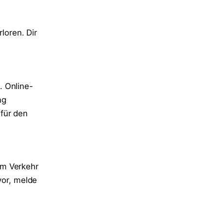
rloren. Dir
. Online-
ng
für den
em Verkehr
vor, melde