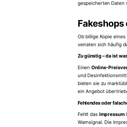
gespeicherten Daten w
Fakeshops 
Ob billige Kopie ein
verraten sich häufig 
Zu günstig – da ist was
Einen
Online-Preisve
und Desinfektionsmit
bieten sie zu marktüb
ein Angebot übertriebe
Fehlendes oder falsc
Fehlt das
Impressum
k
Warnsignal. Die Impres