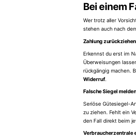
Bei einem F
Wer trotz aller Vorsic
stehen auch nach dem
Zahlung zurückziehe
Erkennst du erst im N
Überweisungen lassen
rückgängig machen. Be
Widerruf
.
Falsche Siegel melde
Seriöse Gütesiegel-A
zu ziehen. Fehlt ein V
den Fall direkt beim j
Verbraucherzentrale 