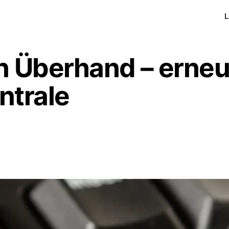
L
 Überhand – erne
ntrale