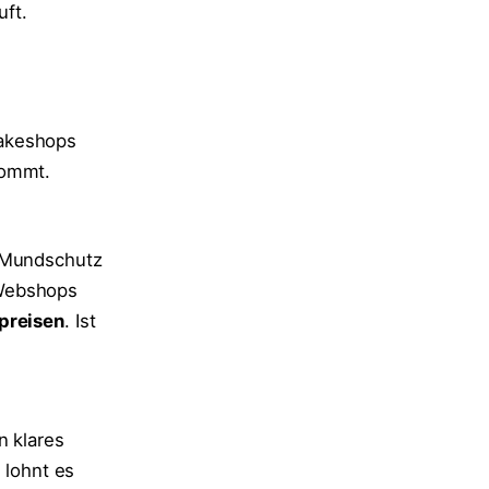
ft.
Fakeshops
kommt.
n Mundschutz
 Webshops
preisen
. Ist
n klares
 lohnt es