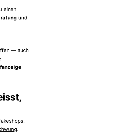
u einen
ratung
und
 offen — auch
e
afanzeige
isst,
 Fakeshops.
chwung
.