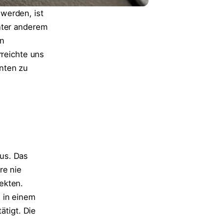
werden, ist
nter anderem
en
rreichte uns
nten zu
us. Das
re nie
ekten.
 in einem
ätigt. Die