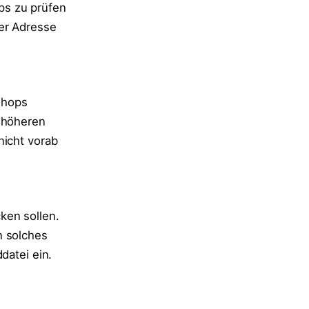
s zu prüfen
er Adresse
shops
i höheren
nicht vorab
ken sollen.
n solches
datei ein.