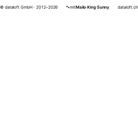
© dataloft GmbH · 2012–2026
mit
Mailo
·
King
·
Sunny
dataloft.ch