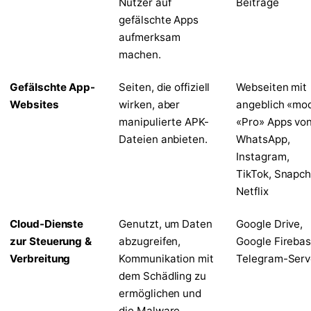
Nutzer auf
Beiträge
gefälschte Apps
aufmerksam
machen.
Gefälschte App-
Seiten, die offiziell
Webseiten mit
Websites
wirken, aber
angeblich «mod
manipulierte APK-
«Pro» Apps vo
Dateien anbieten.
WhatsApp,
Instagram,
TikTok, Snapch
Netflix
Cloud-Dienste
Genutzt, um Daten
Google Drive,
zur Steuerung &
abzugreifen,
Google Firebas
Verbreitung
Kommunikation mit
Telegram-Serv
dem Schädling zu
ermöglichen und
die Malware