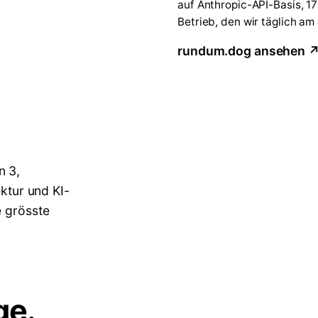
auf Anthropic-API-Basis, 1
Betrieb, den wir täglich am
rundum.dog ansehen 
n 3,
ektur und KI-
e grösste
ge.