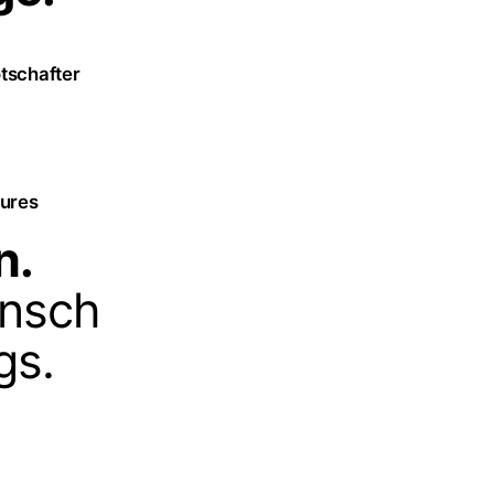
otschafter
tures
n.
ensch
gs.