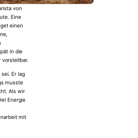
rista von
ute. Eine
dget einen
ine,
n
pät in die
vorstellbar.
ei. Er lag
ngs musste
ht. Als wir
iel Energie
arbeit mit