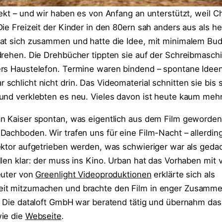
ekt – und wir haben es von Anfang an unterstützt, weil Ch
ie Freizeit der Kinder in den 80ern sah anders aus als he
tat sich zusammen und hatte die Idee, mit minimalem Bu
drehen. Die Drehbücher tippten sie auf der Schreibmasch
ers Haustelefon. Termine waren bindend – spontane Idee
chlicht nicht drin. Das Videomaterial schnitten sie bis s
und verklebten es neu. Vieles davon ist heute kaum mehr 
n Kaiser spontan, was eigentlich aus dem Film geworden s
Dachboden. Wir trafen uns für eine Film-Nacht – allerdi
ektor aufgetrieben werden, was schwieriger war als gedac
len klar: der muss ins Kino. Urban hat das Vorhaben mit v
euter von
Greenlight Videoproduktionen
erklärte sich als
it mitzumachen und brachte den Film in enger Zusammen
. Die dataloft GmbH war beratend tätig und übernahm das
wie die
Webseite
.