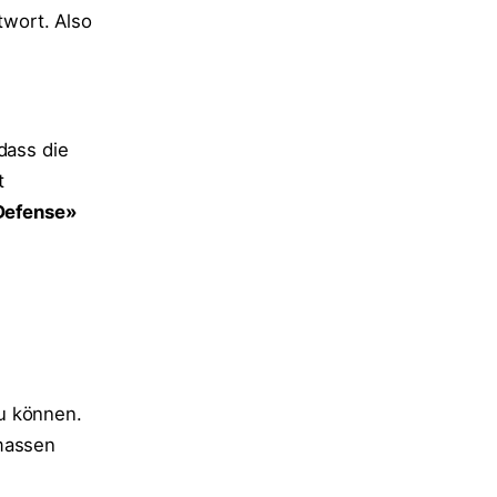
twort. Also
dass die
t
Defense»
u können.
rmassen