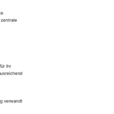
te
 zentrale
ür ihr
 ausreichend
ng verwandt