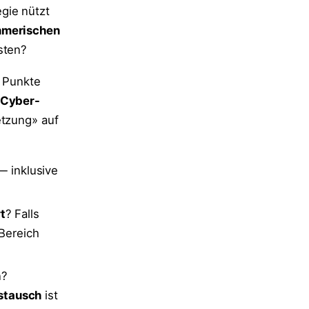
gie nützt
hmerischen
sten?
e Punkte
Cyber-
etzung» auf
 inklusive
t
? Falls
 Bereich
n?
stausch
ist