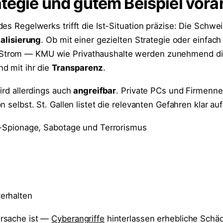
ategie und gutem Beispiel vora
es Regelwerks trifft die Ist-Situation präzise: Die Schwe
talisierung
. Ob mit einer gezielten Strategie oder einfach
trom — KMU wie Privathaushalte werden zunehmend digi
d mit ihr die
Transparenz
.
ird allerdings auch
angreifbar
. Private PCs und Firmenn
 selbst. St. Gallen listet die relevanten Gefahren klar auf
, -Spionage, Sabotage und Terrorismus
erhalten
rsache ist —
Cyberangriffe
hinterlassen erhebliche Schäd