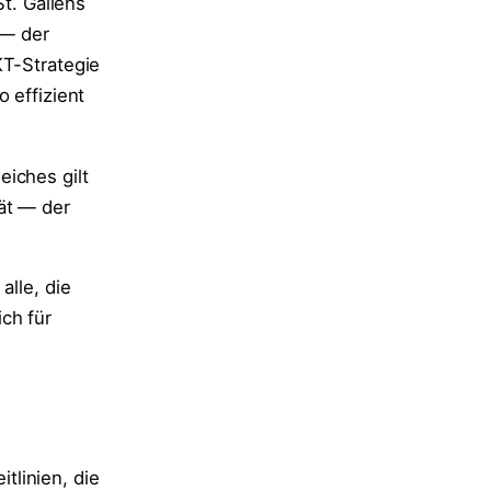
St. Gallens
 — der
KT-Strategie
 effizient
iches gilt
ät — der
alle, die
ch für
itlinien, die