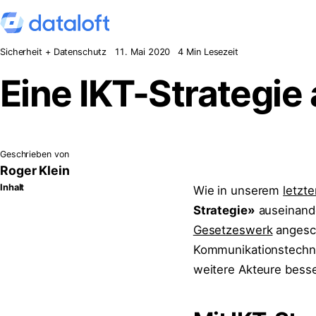
Zum Inhalt springen
Sicherheit + Datenschutz
11. Mai 2020
4 Min Lesezeit
Eine IKT-Strategie 
Geschrieben von
Roger Klein
Inhalt
Wie in unserem
letzte
Strategie»
auseinande
Gesetzeswerk
angesch
Kommunikationstechni
weitere Akteure bess