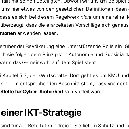
 fällt mit seinen Beteiligten. Obwohl wir uns am Beispiel 
ir uns hier etwas von den gesetzlichen Definitionen lösen
 dass es sich bei diesem Regelwerk
nicht
um eine reine I
 überzeugt, dass die erarbeiteten Vorschläge sich genauso
rsonen
anwenden lassen.
nüber der Bevölkerung eine unterstützende Rolle ein. Gle
ch sie folgen dem Prinzip von Autonomie und Subsidiarit
, wenn das Gemeinwohl auf dem Spiel steht.
i Kapitel 5.3, der «Wirtschaft». Dort geht es um KMU und 
 sind. Im entsprechenden Abschnitt steht, dass «namentli
Stelle für Cyber-Sicherheit
von Vorteil wäre.
iner IKT-Strategie
nd für alle Beteiligten hilfreich: Sie liefern Schutz und Le