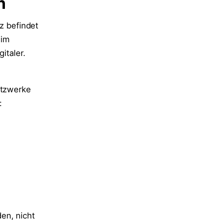
n
iz befindet
 im
taler.
etzwerke
:
en, nicht