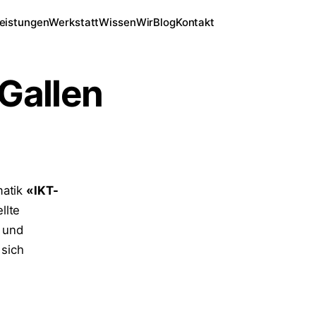
eistungen
Werkstatt
Wissen
Wir
Blog
Kontakt
 Gallen
matik
«IKT-
llte
 und
sich