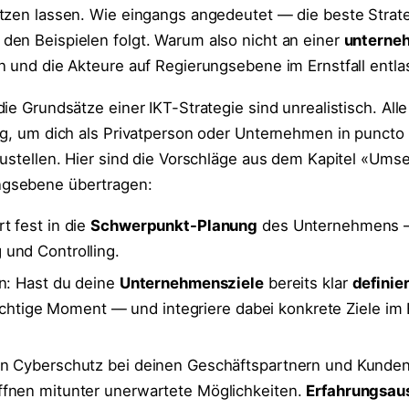
tzen lassen. Wie eingangs angedeutet — die beste Strate
en Beispielen folgt. Warum also nicht an einer
unterne
n und die Akteure auf Regierungsebene im Ernstfall entla
ie Grundsätze einer IKT-Strategie sind unrealistisch. All
ng, um dich als Privatperson oder Unternehmen in puncto
ustellen. Hier sind die Vorschläge aus dem Kapitel «Ums
gsebene übertragen:
t fest in die
Schwerpunkt-Planung
des Unternehmens —
und Controlling.
an: Hast du deine
Unternehmensziele
bereits klar
definier
r richtige Moment — und integriere dabei konkrete Ziele im
n Cyberschutz bei deinen Geschäftspartnern und Kunde
fnen mitunter unerwartete Möglichkeiten.
Erfahrungsau