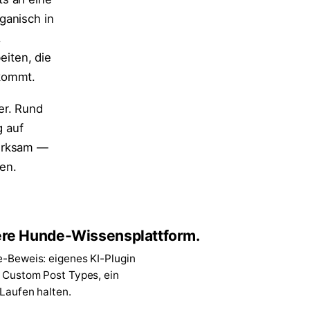
ganisch in
,
iten, die
ekommt.
er. Rund
 auf
wirksam —
en.
re Hunde-Wissensplattform.
e-Beweis: eigenes KI-Plugin
7 Custom Post Types, ein
 Laufen halten.