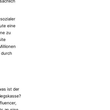
sächlich
sozialer
ute eine
gne zu
ite
illionen
d durch
as ist der
riegskasse?
fluencer,
ts an eine