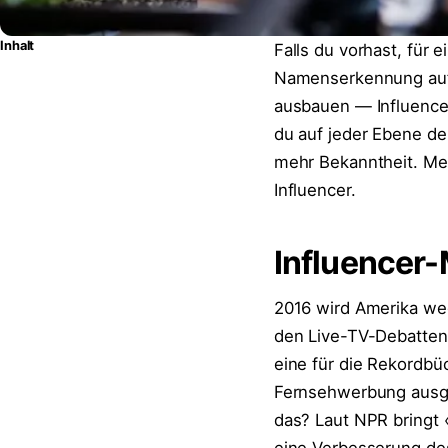
Inhalt
Falls du vorhast, für 
Namenserkennung aufb
ausbauen — Influenc
du auf jeder Ebene de
mehr Bekanntheit. Men
Influencer.
Influencer-
2016 wird Amerika weg
den Live-TV-Debatten
eine für die Rekordbüc
Fernsehwerbung ausgeg
das? Laut NPR bringt