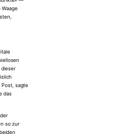
tpunkte» —
ie Waage
sten,
itale
iellosen
 dieser
slich
 Post, sagte
e das
 der
n so zur
 beiden