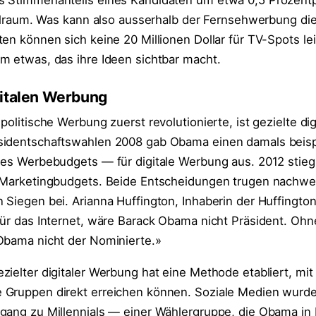
s Stimmenanteils eines Kandidaten um etwa 0,5 Prozen
pielraum. Was kann also ausserhalb der Fernsehwerbung d
en können sich keine 20 Millionen Dollar für TV-Spots lei
m etwas, das ihre Ideen sichtbar macht.
gitalen Werbung
politische Werbung zuerst revolutionierte, ist gezielte dig
sidentschaftswahlen 2008 gab Obama einen damals beisp
nes Werbebudgets — für digitale Werbung aus. 2012 stieg
 Marketingbudgets. Beide Entscheidungen trugen nachwei
 Siegen bei. Arianna Huffington, Inhaberin der Huffington
für das Internet, wäre Barack Obama nicht Präsident. Ohn
Obama nicht der Nominierte.»
ielter digitaler Werbung hat eine Methode etabliert, mit
 Gruppen direkt erreichen können. Soziale Medien wurde
gang zu Millennials — einer Wählergruppe, die Obama in