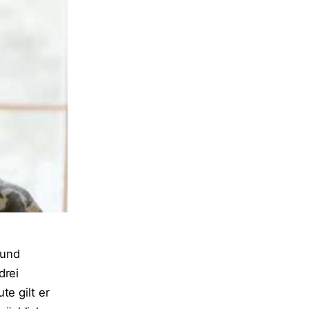
 und
drei
te gilt er