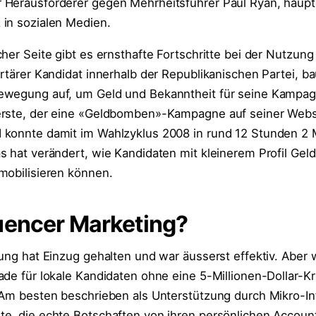
 Herausforderer gegen Mehrheitsführer Paul Ryan, haupt
in sozialen Medien.
her Seite gibt es ernsthafte Fortschritte bei der Nutzung 
rtärer Kandidat innerhalb der Republikanischen Partei, ba
ewegung auf, um Geld und Bekanntheit für seine Kampa
erste, der eine «Geldbomben»-Kampagne auf seiner Webs
konnte damit im Wahlzyklus 2008 in rund 12 Stunden 2 M
s hat verändert, wie Kandidaten mit kleinerem Profil Gel
mobilisieren können.
uencer Marketing?
ung hat Einzug gehalten und war äusserst effektiv. Aber w
ade für lokale Kandidaten ohne eine 5-Millionen-Dollar-K
 Am besten beschrieben als Unterstützung durch Mikro-In
e, die echte Botschaften von ihren persönlichen Accoun