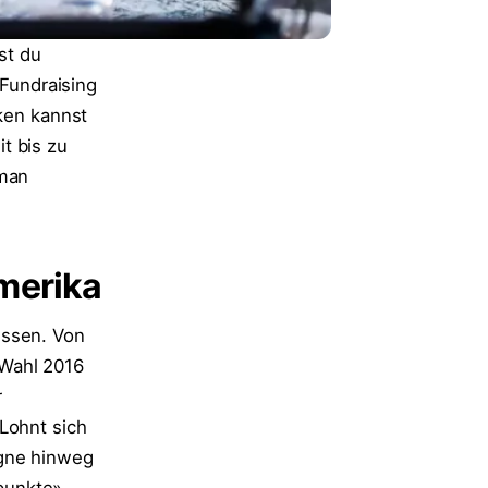
st du
Fundraising
iken kannst
t bis zu
 man
Amerika
essen. Von
 Wahl 2016
r
Lohnt sich
agne hinweg