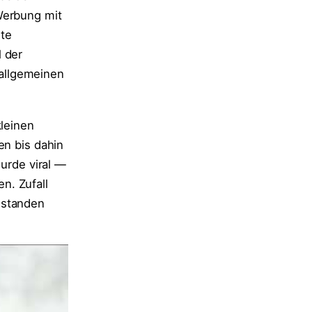
Werbung mit
ste
 der
allgemeinen
kleinen
en bis dahin
rde viral —
n. Zufall
 standen