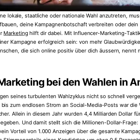
eine lokale, staatliche oder nationale Wahl anzutreten, mus
auen, deine Kampagnenbotschaft verbreiten oder dein 
er
Marketing
hilft dir dabei. Mit Influencer-Marketing-Takt
iner Kampagne erfolgreich sein: von mehr Glaubwürdigkei
schen, die sich online positiv über dich äussern, nennt
Marketing bei den Wahlen in 
en seines turbulenten Wahlzyklus nicht so schnell verg
 bis zum endlosen Strom an Social-Media-Posts war die
her. Allein in diesem Jahr wurden 4,4 Milliarden Dollar fü
eben. Und damit stellt sich die Millionen-Dollar-Frage: 
 «ein Vorteil von 1.000 Anzeigen über die gesamte Kamp