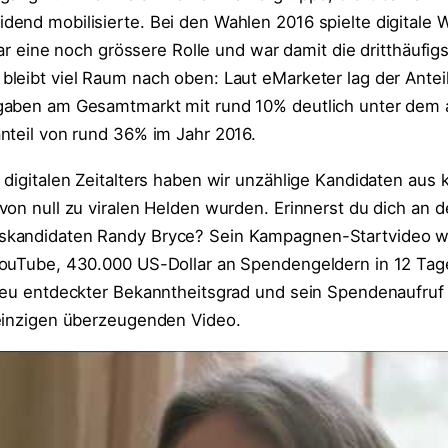
end mobilisierte. Bei den Wahlen 2016 spielte digitale 
llar eine noch grössere Rolle und war damit die dritthäufig
leibt viel Raum nach oben: Laut eMarketer lag der Anteil
gaben am Gesamtmarkt mit rund 10% deutlich unter dem 
nteil von rund 36% im Jahr 2016.
digitalen Zeitalters haben wir unzählige Kandidaten aus 
von null zu viralen Helden wurden. Erinnerst du dich an d
kandidaten Randy Bryce? Sein Kampagnen-Startvideo wu
ouTube, 430.000 US-Dollar an Spendengeldern in 12 Tage
neu entdeckter Bekanntheitsgrad und sein Spendenaufruf
einzigen überzeugenden Video.