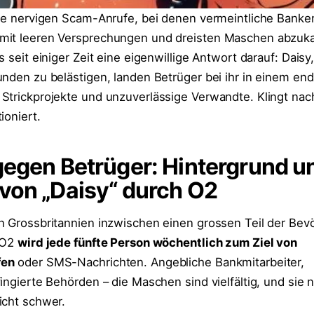
die nervigen Scam-Anrufe, bei denen vermeintliche Banke
mit leeren Versprechungen und dreisten Maschen abzuka
s seit einiger Zeit eine eigenwillige Antwort darauf: Dais
unden zu belästigen, landen Betrüger bei ihr in einem en
Strickprojekte und unzuverlässige Verwandte. Klingt nach
ioniert.
gegen Betrüger: Hintergrund u
von „Daisy“ durch O2
n Grossbritannien inzwischen einen grossen Teil der Bev
n O2
wird jede fünfte Person wöchentlich zum Ziel von
fen
oder SMS-Nachrichten. Angebliche Bankmitarbeiter,
ingierte Behörden – die Maschen sind vielfältig, und sie n
icht schwer.