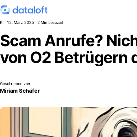
Zum Inhalt springen
KI
12. März 2025
2 Min Lesezeit
Scam Anrufe? Nicht
von O2 Betrügern di
Geschrieben von
Miriam Schäfer