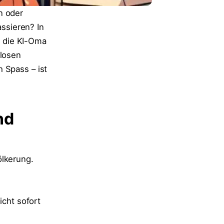
n oder
ssieren? In
y, die KI-Oma
dlosen
 Spass – ist
nd
ölkerung.
icht sofort