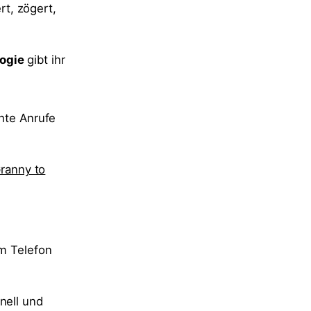
t, zögert,
ogie
gibt ihr
chte Anrufe
Granny to
am Telefon
nell und