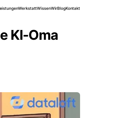
eistungen
Werkstatt
Wissen
Wir
Blog
Kontakt
ie KI-Oma