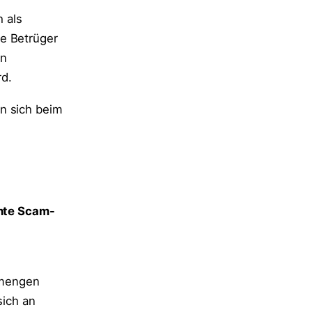
h als
ie Betrüger
en
rd.
n sich beim
nnte Scam-
tmengen
sich an