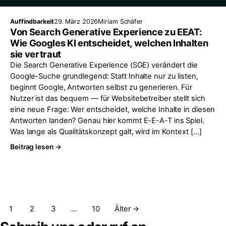
Auffindbarkeit
29. März 2026
Miriam Schäfer
Von Search Generative Experience zu EEAT:
Wie Googles KI entscheidet, welchen Inhalten
sie vertraut
Die Search Generative Experience (SGE) verändert die
Google-Suche grundlegend: Statt Inhalte nur zu listen,
beginnt Google, Antworten selbst zu generieren. Für
Nutzer ist das bequem — für Websitebetreiber stellt sich
eine neue Frage: Wer entscheidet, welche Inhalte in diesen
Antworten landen? Genau hier kommt E-E-A-T ins Spiel.
Was lange als Qualitätskonzept galt, wird im Kontext […]
Beitrag lesen →
Seitennummerierung der Beiträge
1
2
3
…
10
Älter →