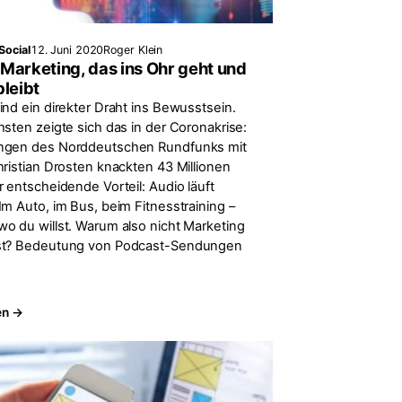
Social
12. Juni 2020
Roger Klein
Marketing, das ins Ohr geht und
bleibt
ind ein direkter Draht ins Bewusstsein.
hsten zeigte sich das in der Coronakrise:
ngen des Norddeutschen Rundfunks mit
hristian Drosten knackten 43 Millionen
 entscheidende Vorteil: Audio läuft
Im Auto, im Bus, beim Fitnesstraining –
o du willst. Warum also nicht Marketing
st? Bedeutung von Podcast-Sendungen
en →