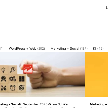
L
41)
WordPress + Web
(202)
Marketing + Social
(187)
KI
(45)
eting + Social
7. September 2020
Miriam Schäfer
Marketing + 