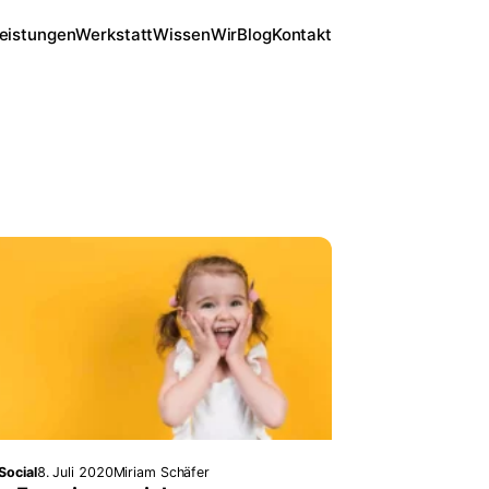
eistungen
Werkstatt
Wissen
Wir
Blog
Kontakt
Social
8. Juli 2020
Miriam Schäfer