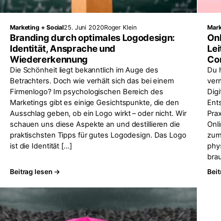
Marketing + Social
25. Juni 2020
Roger Klein
Mark
Branding durch optimales Logodesign:
On
Identität, Ansprache und
Lei
Wiedererkennung
Co
Die Schönheit liegt bekanntlich im Auge des
Du h
Betrachters. Doch wie verhält sich das bei einem
verm
Firmenlogo? Im psychologischen Bereich des
Digi
Marketings gibt es einige Gesichtspunkte, die den
Ent
Ausschlag geben, ob ein Logo wirkt – oder nicht. Wir
Prax
schauen uns diese Aspekte an und destillieren die
Onl
praktischsten Tipps für gutes Logodesign. Das Logo
zum 
ist die Identität […]
phy
bra
Beitrag lesen →
Beit