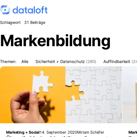
Zum Inhalt springen
Schlagwort
31 Beiträge
Markenbildung
Themen:
Alle
Sicherheit + Datenschutz
(280)
Auffindbarkeit
(2
Marketing + Social
14. September 2020
Miriam Schäfer
Mark