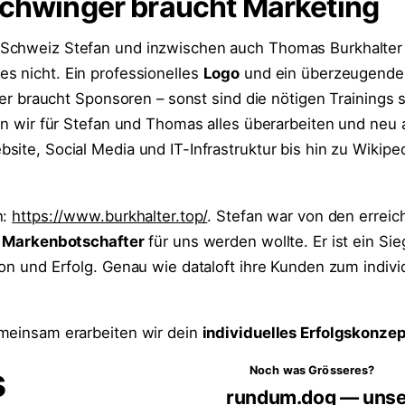
Schwinger braucht Marketing
Schweiz Stefan und inzwischen auch Thomas Burkhalter 
es nicht. Ein professionelles
Logo
und ein überzeugend
tler braucht Sponsoren – sonst sind die nötigen Trainings s
ten wir für Stefan und Thomas alles überarbeiten und neu
ite, Social Media und IT-Infrastruktur bis hin zu Wikipe
n:
https://www.burkhalter.top/
. Stefan war von den erreic
r
Markenbotschafter
für uns werden wollte. Er ist ein Sie
ion und Erfolg. Genau wie dataloft ihre Kunden zum indivi
meinsam erarbeiten wir dein
individuelles Erfolgskonze
s
Noch was Grösseres?
rundum.dog — unse