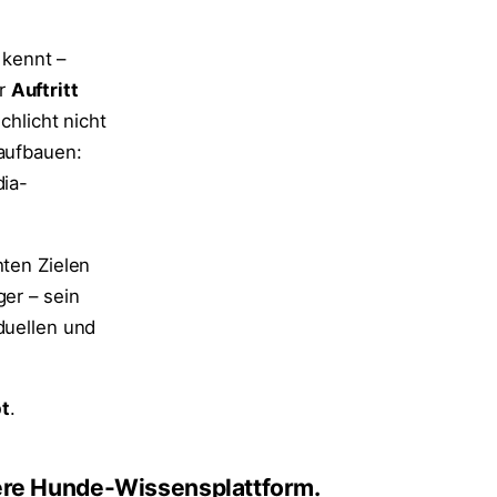
kennt –
er
Auftritt
chlicht nicht
 aufbauen:
dia-
hten Zielen
ger – sein
duellen und
pt
.
re Hunde-Wissensplattform.