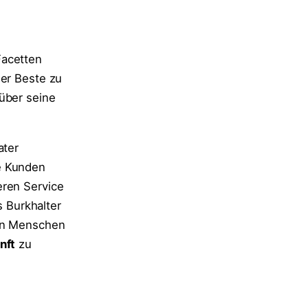
Facetten
der Beste zu
über seine
ater
e Kunden
eren Service
 Burkhalter
gen Menschen
nft
zu