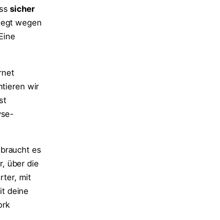
uss
sicher
liegt wegen
 Eine
rnet
ntieren wir
st
yse-
 braucht es
, über die
ter, mit
t deine
ork