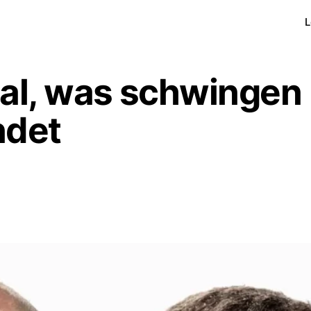
L
gital, was schwingen
ndet