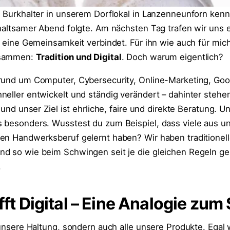
n Burkhalter in unserem Dorflokal in Lanzenneunforn ken
rhaltsamer Abend folgte. Am nächsten Tag trafen wir uns 
ns eine Gemeinsamkeit verbindet. Für ihn wie auch für mi
usammen:
Tradition und Digital
. Doch warum eigentlich?
rund um Computer, Cybersecurity, Online-Marketing, Go
neller entwickelt und ständig verändert – dahinter steh
 und unser Ziel ist ehrliche, faire und direkte Beratung. U
 besonders. Wusstest du zum Beispiel, dass viele aus 
en Handwerksberuf gelernt haben? Wir haben traditionel
Und so wie beim Schwingen seit je die gleichen Regeln ge
.
ifft Digital – Eine Analogie zum
 unsere Haltung, sondern auch alle unsere Produkte. Egal 