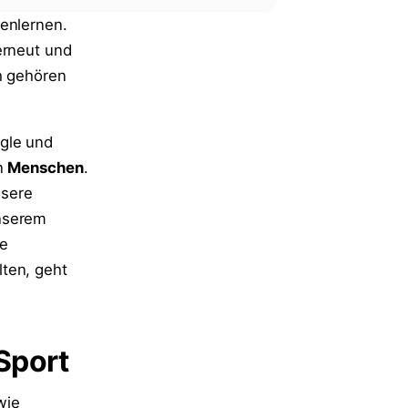
nenlernen.
erneut und
ch gehören
ogle und
en
Menschen
.
nsere
unserem
le
lten, geht
 Sport
wie