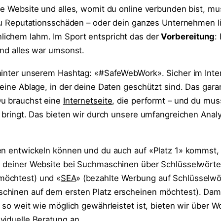
ne Website und alles, womit du online verbunden bist, m
 du Reputationsschäden – oder dein ganzes Unternehmen 
ichem lahm. Im Sport entspricht das der
Vorbereitung
:
und alles war umsonst.
hinter unserem Hashtag: «#SafeWebWork». Sicher im Inte
eine Ablage, in der deine Daten geschützt sind. Das gara
Du brauchst eine
Internetseite
, die performt – und du mus
r bringt. Das bieten wir durch unsere umfangreichen Anal
en entwickeln können und du auch auf «Platz 1» kommst,
g deiner Website bei Suchmaschinen über Schlüsselwörter
möchtest) und «
SEA
» (bezahlte Werbung auf Schlüsselwör
chinen auf dem ersten Platz erscheinen möchtest). Dami
 so weit wie möglich gewährleistet ist, bieten wir über W
viduelle Beratung an.