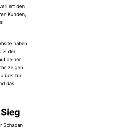
verliert den
eren Kunden,
al
ebsite haben
0 % der
uf deiner
das zeigen
Zurück zur
und das
 Sieg
nur Schaden