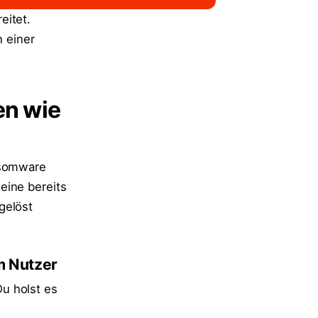
eitet.
n einer
en wie
nsomware
 eine bereits
gelöst
m Nutzer
u holst es