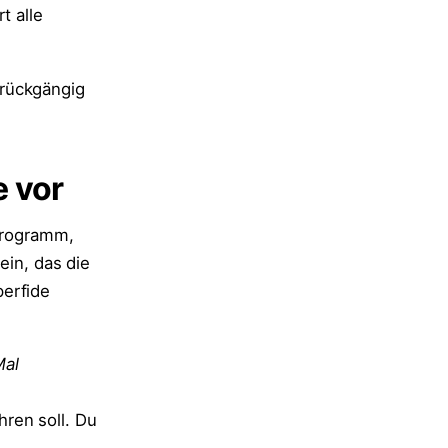
t alle
 rückgängig
e vor
 Programm,
ein, das die
perfide
Mal
ren soll. Du