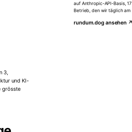
auf Anthropic-API-Basis, 1
Betrieb, den wir täglich am
rundum.dog ansehen 
n 3,
ektur und KI-
e grösste
ge.