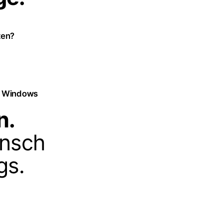
ten?
r Windows
n.
ensch
gs.