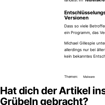
landest im
Teufelskre
Entschlüsselungsp
Versionen
Dass so viele Betroffe
ein Programm, das Ve
Michael Gillespie unt
allerdings nur bei ält
kein bekanntes Entsc
Themen:
Malware
Hat dich der Artikel in
Grübeln
gebracht?