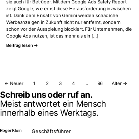
sie auch für Betrüger. Mit dem Google Ads Safety Report
zeigt Google, wie ernst diese Herausforderung inzwischen
ist. Dank dem Einsatz von Gemini werden schädliche
Werbeanzeigen in Zukunft nicht nur entfernt, sondern
schon vor der Ausspielung blockiert. Für Unternehmen, die
Google Ads nutzen, ist das mehr als ein […]
Beitrag lesen →
Seitennummerierung der Beiträge
← Neuer
1
2
3
4
…
96
Älter →
Schreib uns oder ruf an.
Meist antwortet ein Mensch
innerhalb eines Werktags.
Roger Klein
Geschäftsführer