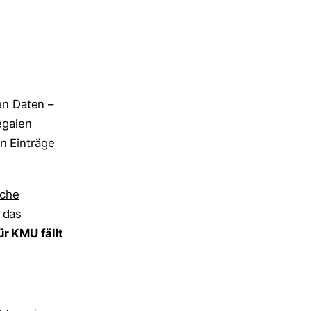
en Daten –
egalen
n Einträge
ache
 das
ür KMU fällt