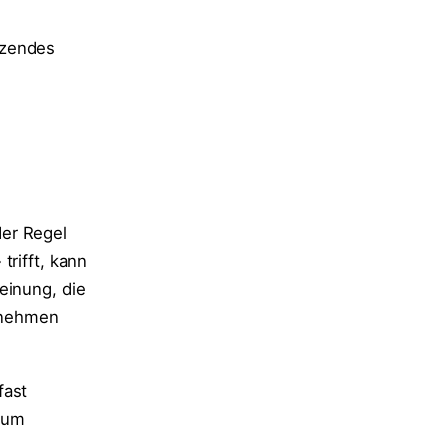
tzendes
der Regel
trifft, kann
einung, die
rnehmen
fast
aum