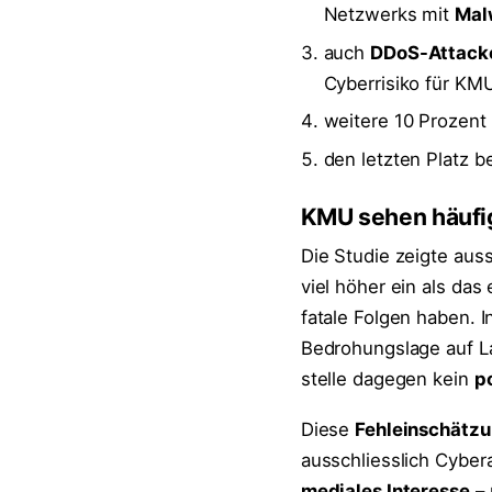
Netzwerks mit
Mal
auch
DDoS-Attack
Cyberrisiko für KM
weitere 10 Prozent
den letzten Platz b
KMU sehen häufi
Die Studie zeigte au
viel höher ein als das
fatale Folgen haben. 
Bedrohungslage auf 
stelle dagegen kein
po
Diese
Fehleinschätz
ausschliesslich Cybe
mediales Interesse
– 