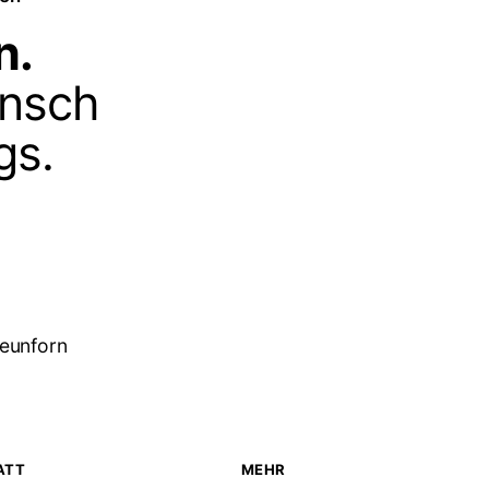
n.
ensch
gs.
neunforn
ATT
MEHR