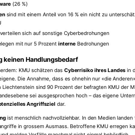
ware
(26 %)
en
sind mit einem Anteil von 16 % ein nicht zu unterschä
U
 verteilen sich auf sonstige Cyberbedrohungen
elegen mit nur 5 Prozent
interne
Bedrohungen
g keinen Handlungsbedarf
sserdem: KMU schätzen das
Cyberrisiko ihres Landes
in 
 eigene. Die Annahme, dass es ohnehin nur «die Anderen» 
In Liechtenstein sind 90 Prozent der befragten KMU der M
Landesebene sei ausgesprochen hoch – das eigene Unte
tenzielles Angriffsziel
dar.
ung
ist menschlich nachvollziehbar. In den Medien landen 
rangriffe in grossem Ausmass. Betroffene KMU erregen k
und melden Vorfälle manchmal nicht einmal behördlich.