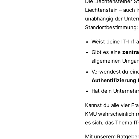
Die Liechtensteiner S
Liechtenstein – auch i
unabhängig der Untern
Standortbestimmung:
Weist deine IT-Infr
Gibt es eine
zentra
allgemeinen Umgang
Verwendest du ein
Authentifizierung
f
Hat dein Unternehm
Kannst du alle vier Fr
KMU wahrscheinlich rel
es sich, das Thema IT
Mit unserem
Ratgeber