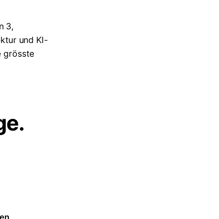
n 3,
ektur und KI-
e grösste
ge.
fen