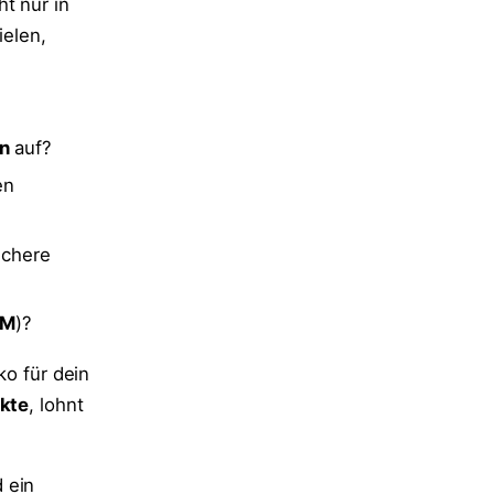
ht nur in
ielen,
n
auf?
en
ichere
CM
)?
ko für dein
kte
, lohnt
 ein