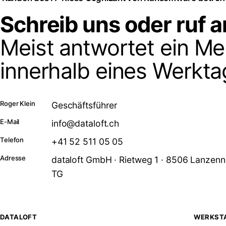
Schreib uns oder ruf a
Meist antwortet ein M
innerhalb eines Werkta
Roger Klein
Geschäftsführer
E-Mail
info@dataloft.ch
Telefon
+41 52 511 05 05
Adresse
dataloft GmbH · Rietweg 1 · 8506 Lanzen
TG
DATALOFT
WERKST