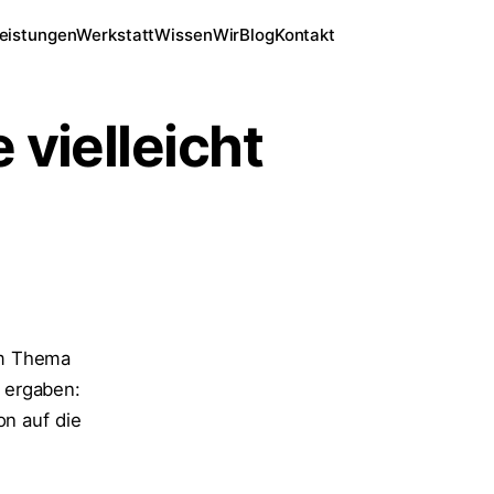
eistungen
Werkstatt
Wissen
Wir
Blog
Kontakt
 vielleicht
um Thema
 ergaben:
on auf die