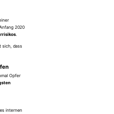
einer
s Anfang 2020
rrisikos
.
t sich, dass
ffen
nmal Opfer
gsten
des internen