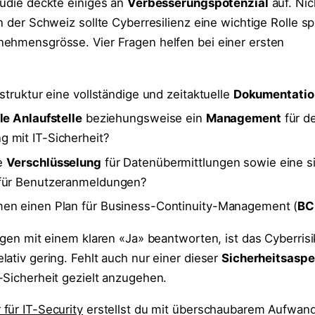
tudie deckte einiges an
Verbesserungspotenzial
auf. Nic
n der Schweiz sollte Cyberresilienz eine wichtige Rolle sp
ehmensgrösse. Vier Fragen helfen bei einer ersten
astruktur eine vollständige und zeitaktuelle
Dokumentatio
le Anlaufstelle
beziehungsweise ein
Management
für d
 mit IT-Sicherheit?
e
Verschlüsselung
für Datenübermittlungen sowie eine s
ür Benutzeranmeldungen?
en einen Plan für Business-Continuity-Management (
B
agen mit einem klaren «Ja» beantworten, ist das Cyberrisi
ativ gering. Fehlt auch nur einer dieser
Sicherheitsaspe
-Sicherheit gezielt anzugehen.
 für IT-Security
erstellst du mit überschaubarem Aufwand