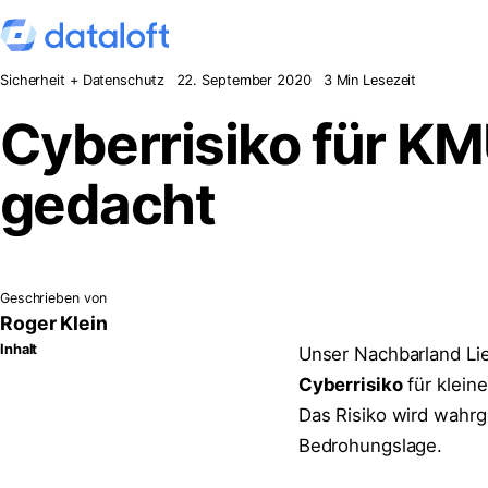
Zum Inhalt springen
Sicherheit + Datenschutz
22. September 2020
3 Min Lesezeit
Cyberrisiko für KMU
gedacht
Geschrieben von
Roger Klein
Inhalt
Unser Nachbarland Li
Cyberrisiko
für klein
Das Risiko wird wahrge
Bedrohungslage.