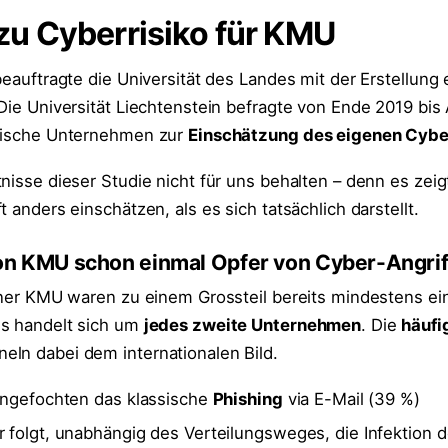
u Cyberrisiko für KMU
beauftragte die Universität des Landes mit der Erstellung 
 Die Universität Liechtenstein befragte von Ende 2019 bi
ndische Unternehmen zur
Einschätzung des eigenen Cybe
nisse dieser Studie nicht für uns behalten – denn es zeig
t anders einschätzen, als es sich tatsächlich darstellt.
von KMU schon einmal Opfer von Cyber-Angri
einer KMU waren zu einem Grossteil bereits mindestens ei
Es handelt sich um
jedes zweite Unternehmen
. Die
häufi
eln dabei dem internationalen Bild.
nangefochten das klassische
Phishing
via E-Mail (39 %)
r folgt, unabhängig des Verteilungsweges, die Infektion 