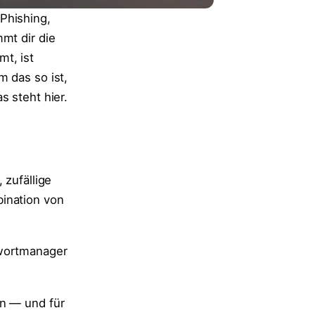
Phishing,
mt dir die
t, ist
m das so ist,
s steht hier.
 zufällige
bination von
swortmanager
en — und für