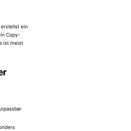
rstellst ein
ein Copy-
 ist meist
er
Anpassbar
onders