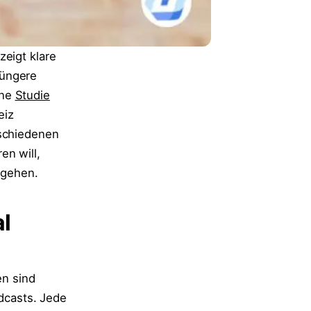
zeigt klare
jüngere
ine
Studie
eiz
rschiedenen
en will,
ngehen.
al
en sind
dcasts. Jede