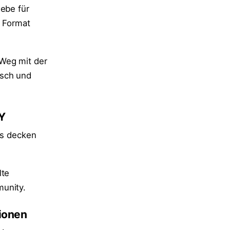
iebe für
s Format
 Weg mit der
isch und
 Y
ls decken
lte
munity.
tionen