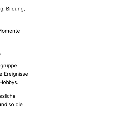
g, Bildung,
e Momente
r
rsgruppe
e Ereignisse
 Hobbys.
ssliche
und so die