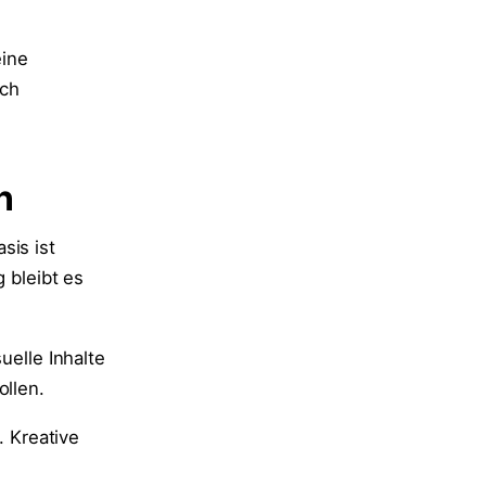
eine
ich
n
sis ist
 bleibt es
uelle Inhalte
ollen.
. Kreative