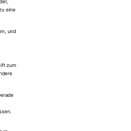
der,
zu eine
en, und
ift zum
andere
Gerade
ssen.