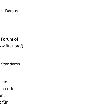
h». Daraus
m
Forum of
w.first.org/
)
e Standards
llen
sco oder
en.
 für