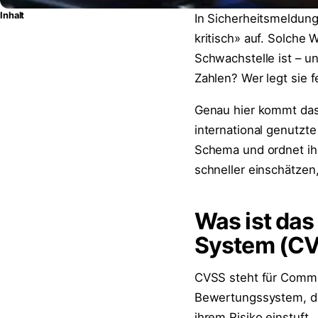
Inhalt
In Sicherheitsmeldun
kritisch» auf. Solche 
Schwachstelle ist – u
Zahlen? Wer legt sie f
Genau hier kommt das
international genutzt
Schema und ordnet ih
schneller einschätzen
Was ist das
System (C
CVSS steht für Common
Bewertungssystem, da
ihrem Risiko einstuft.