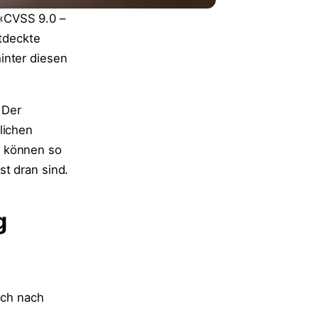
«CVSS 9.0 –
ntdeckte
inter diesen
 Der
lichen
e können so
t dran sind.
g
sch nach