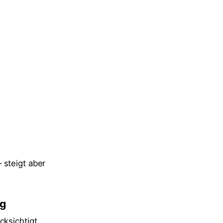
 steigt aber
ng
cksichtigt