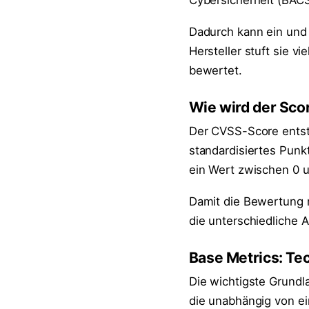
Cybersicherheit (BACS
Dadurch kann ein und
Hersteller stuft sie vi
bewertet.
Wie wird der Sco
Der CVSS-Score entste
standardisiertes Punkt
ein Wert zwischen 0 u
Damit die Bewertung m
die unterschiedliche 
Base Metrics: Te
Die wichtigste Grundl
die unabhängig von e