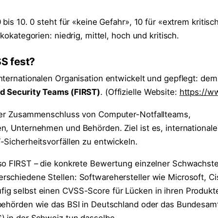
 bis 10. 0 steht für «keine Gefahr», 10 für «extrem kritisc
kokategorien: niedrig, mittel, hoch und kritisch.
S fest?
nternationalen Organisation entwickelt und gepflegt: de
d Security Teams (FIRST)
. (Offizielle Website:
https://ww
iter Zusammenschluss von Computer-Notfallteams,
n, Unternehmen und Behörden. Ziel ist es, international
-Sicherheitsvorfällen zu entwickeln.
so FIRST – die konkrete Bewertung einzelner Schwachste
schiedene Stellen: Softwarehersteller wie Microsoft, Ci
ig selbst einen CVSS-Score für Lücken in ihren Produkt
behörden wie das BSI in Deutschland oder das Bundesamt