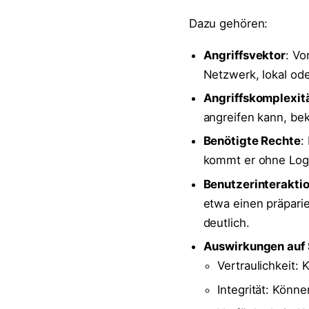
Dazu gehören:
Angriffsvektor
: Vo
Netzwerk, lokal od
Angriffskomplexit
angreifen kann, be
Benötigte Rechte
:
kommt er ohne Logi
Benutzerinterakti
etwa einen präparier
deutlich.
Auswirkungen auf 
Vertraulichkeit
Integrität: Könn