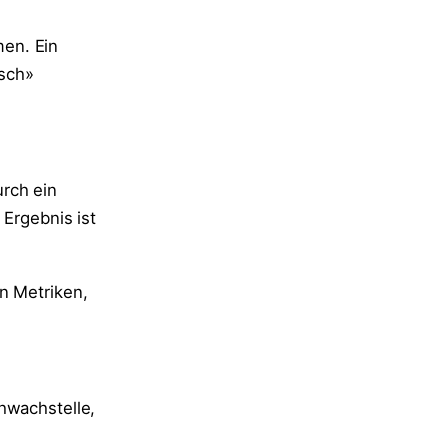
en. Ein
isch»
rch ein
 Ergebnis ist
n Metriken,
hwachstelle,