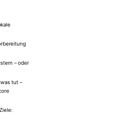
okale
orbereitung
ystem – oder
was tut –
core
Ziele: