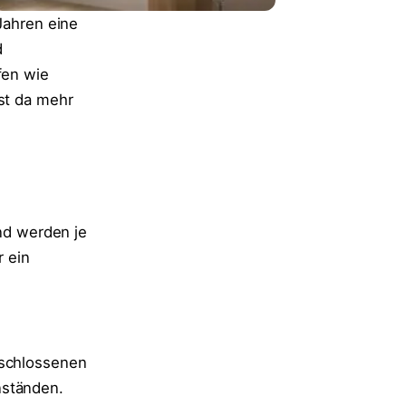
Jahren eine
d
fen wie
ist da mehr
und werden je
 ein
eschlossenen
nständen.