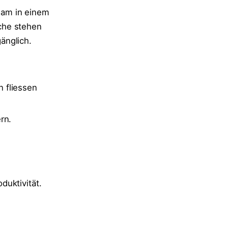
sam in einem
che stehen
änglich.
 fliessen
rn.
duktivität.