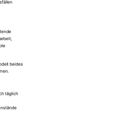
fällen
itende
arbeit,
ble
odell beides
hmen.
h täglich
enstände