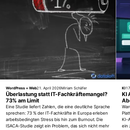
WordPress + Web
21. April 2026
Miriam Schäfer
KI
17
Überlastung statt IT-Fachkräftemangel?
KI 
73% am Limit
Abo
Eine Studie liefert Zahlen, die eine deutliche Sprache
War
sprechen: 73 % der IT-Fachkräfte in Europa erleben
Pla
arbeitsbedingten Stress bis hin zum Burnout. Die
KI-
ISACA-Studie zeigt ein Problem, das sich nicht mehr
ein 