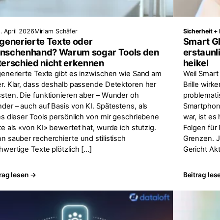
. April 2026
Miriam Schäfer
Sicherheit +
generierte Texte oder
Smart Gl
nschenhand? Warum sogar Tools den
erstaunli
erschied nicht erkennen
heikel
generierte Texte gibt es inzwischen wie Sand am
Weil Smart
r. Klar, dass deshalb passende Detektoren her
Brille wir
sten. Die funktionieren aber – Wunder oh
problematis
der – auch auf Basis von KI. Spätestens, als
Smartphon
es dieser Tools persönlich von mir geschriebene
war, ist e
e als «von KI» bewertet hat, wurde ich stutzig.
Folgen für
n sauber recherchierte und stilistisch
Grenzen. J
hwertige Texte plötzlich […]
Gericht Akt
rag lesen →
Beitrag les