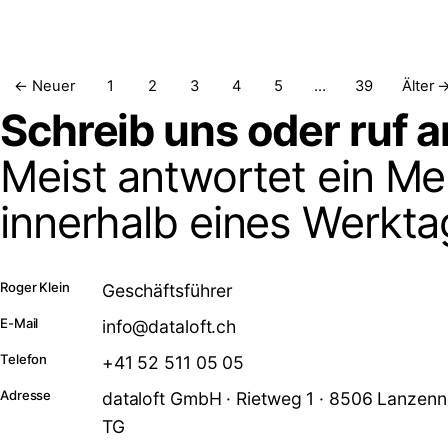
Seitennummerierung d
← Neuer
1
2
3
4
5
…
39
Älter 
Schreib uns oder ruf a
Meist antwortet ein M
innerhalb eines Werkta
Roger Klein
Geschäftsführer
E-Mail
info@dataloft.ch
Telefon
+41 52 511 05 05
Adresse
dataloft GmbH · Rietweg 1 · 8506 Lanzen
TG