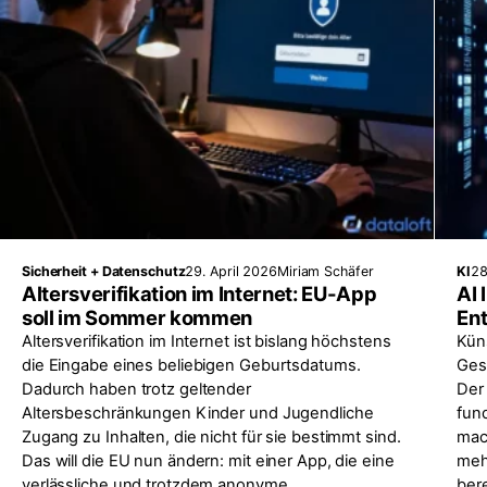
Sicherheit + Datenschutz
29. April 2026
Miriam Schäfer
KI
28
Altersverifikation im Internet: EU-App
AI 
soll im Sommer kommen
En
Altersverifikation im Internet ist bislang höchstens
Küns
die Eingabe eines beliebigen Geburtsdatums.
Ges
Dadurch haben trotz geltender
Der 
Altersbeschränkungen Kinder und Jugendliche
fun
Zugang zu Inhalten, die nicht für sie bestimmt sind.
mac
Das will die EU nun ändern: mit einer App, die eine
mehr
verlässliche und trotzdem anonyme
ber