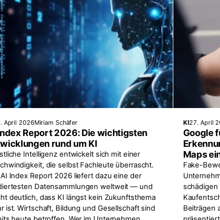
. April 2026
Miriam Schäfer
KI
27. April 
Index Report 2026: Die wichtigsten
Google f
twicklungen rund um KI
Erkennu
Maps ei
tliche Intelligenz entwickelt sich mit einer
chwindigkeit, die selbst Fachleute überrascht.
Fake-Bewe
AI Index Report 2026 liefert dazu eine der
Unternehme
diertesten Datensammlungen weltweit — und
schädigen 
ht deutlich, dass KI längst kein Zukunftsthema
Kaufentsch
 ist. Wirtschaft, Bildung und Gesellschaft sind
Beiträgen
eits heute betroffen. Wer im Unternehmen
präsentier