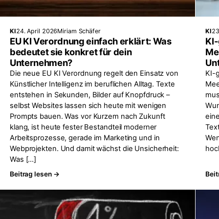
KI
24. April 2026
Miriam Schäfer
KI
23
EU KI Verordnung einfach erklärt: Was
KI-
bedeutet sie konkret für dein
Me
Unternehmen?
Unt
Die neue EU KI Verordnung regelt den Einsatz von
KI-
Künstlicher Intelligenz im beruflichen Alltag. Texte
Mee
entstehen in Sekunden, Bilder auf Knopfdruck –
mus
selbst Websites lassen sich heute mit wenigen
Wun
Prompts bauen. Was vor Kurzem nach Zukunft
ein
klang, ist heute fester Bestandteil moderner
Text
Arbeitsprozesse, gerade im Marketing und in
Wen
Webprojekten. Und damit wächst die Unsicherheit:
hoc
Was […]
Beitrag lesen →
Beit