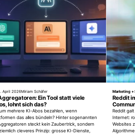
. April 2026
Miriam Schäfer
Marketing + 
Aggregatoren: Ein Tool statt viele
Reddit 
s, lohnt sich das?
Communi
um mehrere KI-Abos bezahlen, wenn
Reddit gal
ttformen das alles bündeln? Hinter sogenannten
Internet: r
Aggregatoren steckt kein Zaubertrick, sondern
Websites 
ziemlich cleveres Prinzip: grosse KI-Dienste,
Algorithme