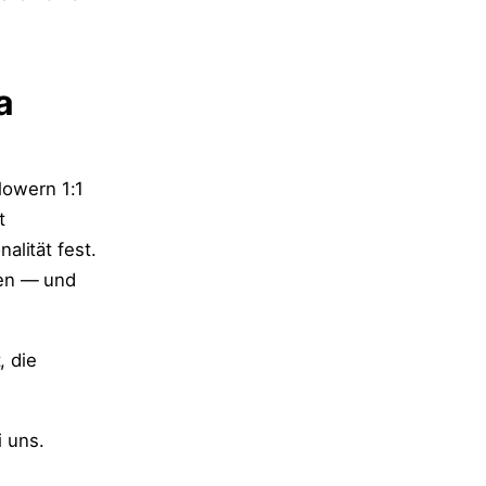
a
lowern 1:1
t
lität fest.
men — und
, die
i uns.