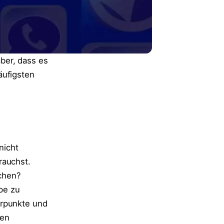
ber, dass es
äufigsten
nicht
rauchst.
chen?
pe zu
erpunkte und
gen