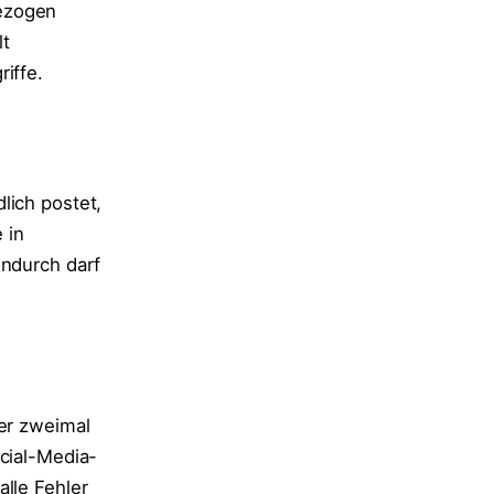
bezogen
lt
iffe.
lich postet,
 in
endurch darf
ber zweimal
ocial-Media-
lle Fehler