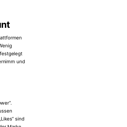
unt
lattformen
Wenig
 festgelegt
bernimm und
ower“.
aussen
Likes“ sind
 der Marke.