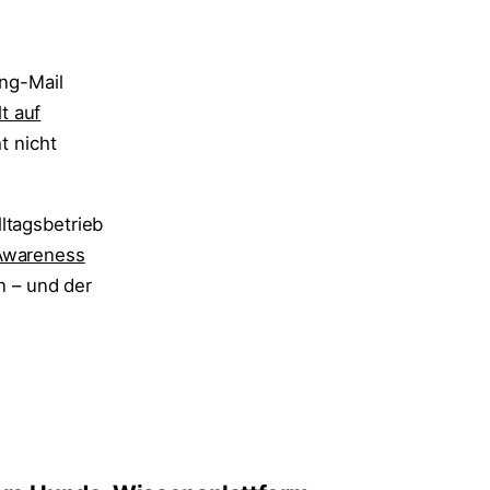
ing-Mail
lt auf
t nicht
ltagsbetrieb
Awareness
n – und der