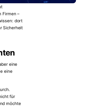
ut
n Firmen –
wissen: dort
r Sicherheit
hten
aber eine
ie eine
urch.
icht für
mand möchte