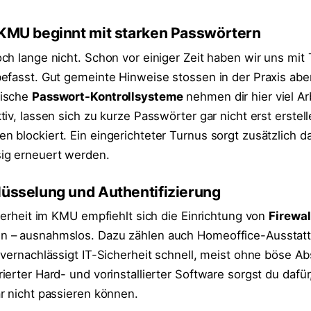
r KMU beginnt mit starken Passwörtern
ch lange nicht. Schon vor einiger Zeit haben wir uns mit 
efasst. Gut gemeinte Hinweise stossen in der Praxis aber
tische
Passwort-Kontrollsysteme
nehmen dir hier viel Arb
iv, lassen sich zu kurze Passwörter gar nicht erst erstel
 blockiert. Ein eingerichteter Turnus sorgt zusätzlich da
ig erneuert werden.
lüsselung und Authentifizierung
herheit im KMU empfiehlt sich die Einrichtung von
Firewal
 – ausnahmslos. Dazu zählen auch Homeoffice-Ausstat
vernachlässigt IT-Sicherheit schnell, meist ohne böse Abs
erter Hard- und vorinstallierter Software sorgst du dafür
r nicht passieren können.