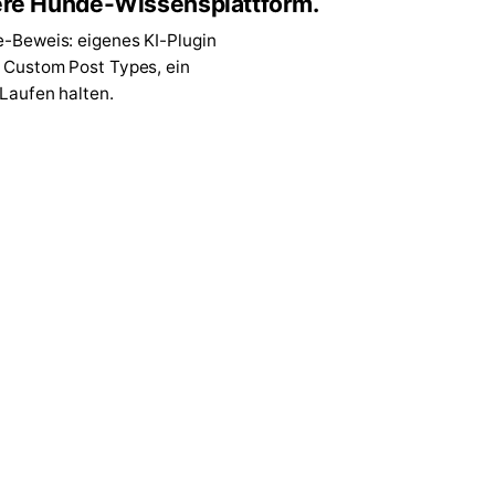
re Hunde-Wissensplattform.
e-Beweis: eigenes KI-Plugin
7 Custom Post Types, ein
 Laufen halten.
↗