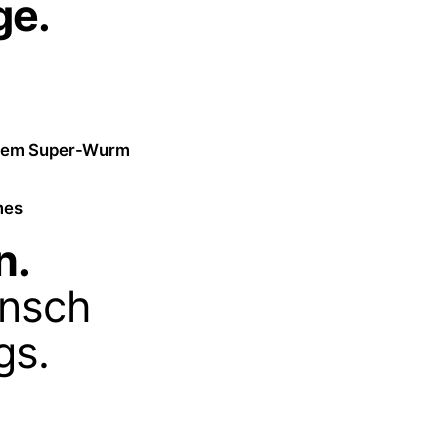
ge.
r dem Super-Wurm
mes
n.
ensch
gs.