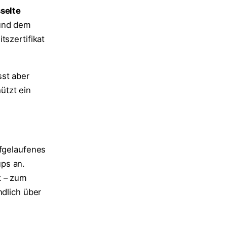
selte
 und dem
tszertifikat
sst aber
ützt ein
efgelaufenes
ps an.
k – zum
ndlich über