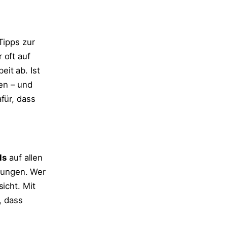
Tipps zur
 oft auf
eit ab. Ist
len – und
für, dass
ls
auf allen
tungen. Wer
icht. Mit
, dass