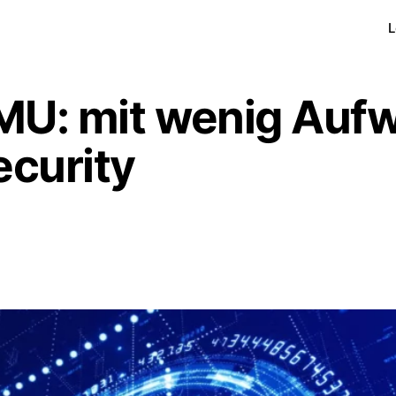
L
KMU: mit wenig Auf
curity